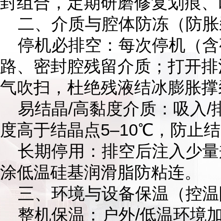
封组合，定期研磨修复划痕、
二、介质与腔体防冻（防胀
停机必排空：每次停机（含夜
路、密封腔残留介质；打开排污
气吹扫，杜绝残液结冰膨胀撑
易结晶/高黏度介质：吸入/
度高于结晶点5–10℃，防止
长期停用：排空后注入少量
涂低温硅基润滑脂防粘连。
三、环境与设备保温（控温
整机保温：户外/低温环境加